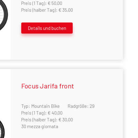
Preis (1 Tag): € 50,00
Preis (halber Tag): € 35,00
Details und buchen
Focus Jarifa front
Adres
igen Sie weitere
Öffnungsz
mationen?
Piazza Del Cavatore 
Typ: Mountain Bike
Radgröße: 29
Täglich
Preis (1 Tag): € 40,00
Isola D'El
Von 8:00 Bis 2
ontaktieren Sie uns
Preis (halber Tag): € 30,00
30 mezza giornata
+39 392960
In Maps öff