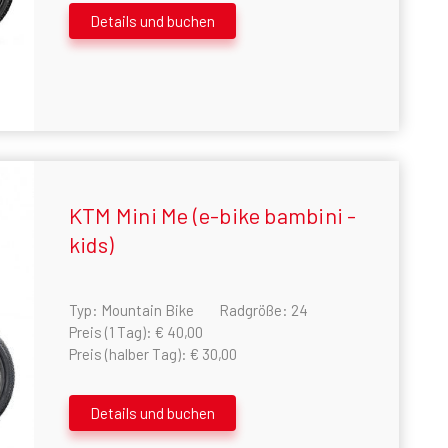
Details und buchen
elementor review
KTM Mini Me (e-bike bambini -
kids)
Typ: Mountain Bike
Radgröße: 24
Preis (1 Tag): € 40,00
Preis (halber Tag): € 30,00
Details und buchen