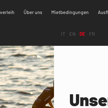
verleih
Über uns
Mietbedingungen
Ausf
IT
EN
DE
FR
Unse